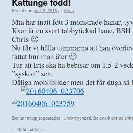
Kattunge född!
Postat den
april 6, 2016
av
Anna
Mia har inatt fött 3 mönstrade hanar, tyv
Kvar är en svart tabbytickad hane, BSH
Chris 🙂
Nu får vi hålla tummarna att han överlever
fattat hur man äter 🙂
Tur att Iris ska ha bebisar om 1,5-2 veck
”syskon” sen.
Dåliga mobilbilder men det får duga så 
Det här inlägget postades i
Uncategorized
. Bokmärk
permalänk
←
Snart, snart….