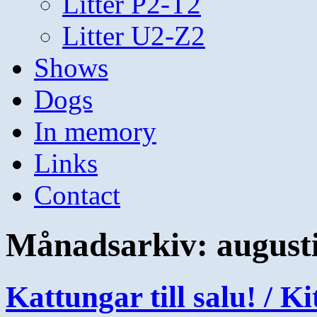
Litter P2-T2
Litter U2-Z2
Shows
Dogs
In memory
Links
Contact
Månadsarkiv:
august
Kattungar till salu! / Ki