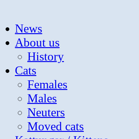
Hoppa
News
till
innehåll
About us
History
Cats
Females
Males
Neuters
Moved cats