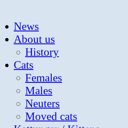
Hoppa
News
till
innehåll
About us
History
Cats
Females
Males
Neuters
Moved cats