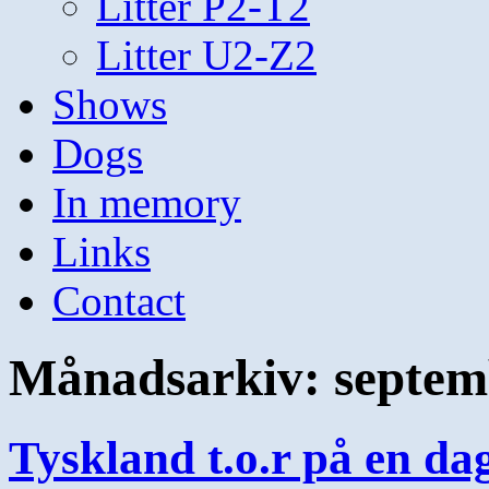
Litter P2-T2
Litter U2-Z2
Shows
Dogs
In memory
Links
Contact
Månadsarkiv:
septem
Tyskland t.o.r på en da