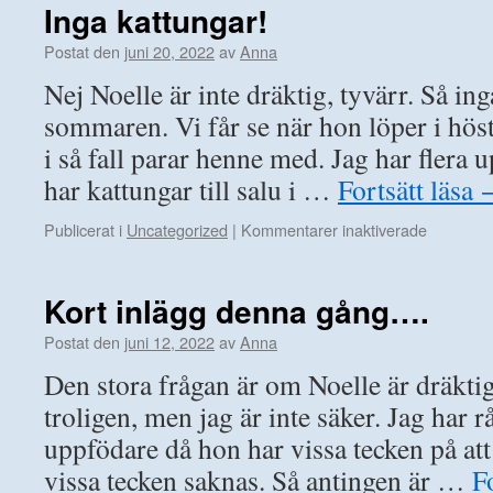
Inga kattungar!
Postat den
juni 20, 2022
av
Anna
Nej Noelle är inte dräktig, tyvärr. Så in
sommaren. Vi får se när hon löper i hös
i så fall parar henne med. Jag har fler
har kattungar till salu i …
Fortsätt läsa
för
Publicerat i
Uncategorized
|
Kommentarer inaktiverade
Inga
kattungar
Kort inlägg denna gång….
Postat den
juni 12, 2022
av
Anna
Den stora frågan är om Noelle är dräktig 
troligen, men jag är inte säker. Jag har 
uppfödare då hon har vissa tecken på att
vissa tecken saknas. Så antingen är …
F