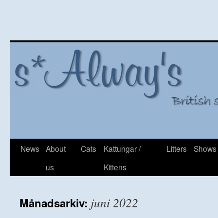
Hoppa
News
About
Cats
Kattungar /
Litters
Shows
till
us
Kittens
innehåll
juni 2022
Månadsarkiv: