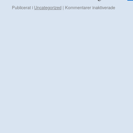
för
Publicerat i
Uncategorized
|
Kommentarer inaktiverade
Kort
inlägg
denna
gång….