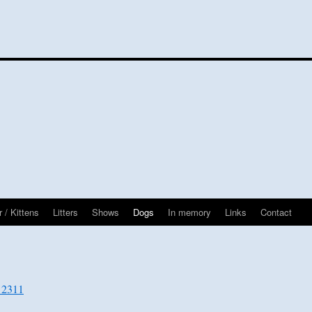
 / Kittens
Litters
Shows
Dogs
In memory
Links
Contact