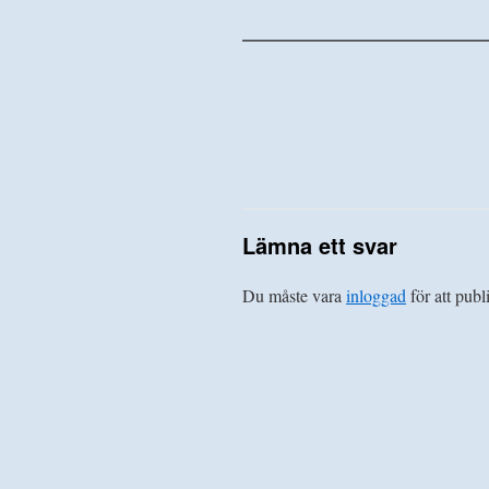
——————————————
Lämna ett svar
Du måste vara
inloggad
för att pub