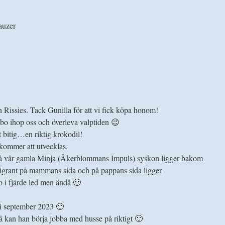
auzer
n Rissies. Tack Gunilla för att vi fick köpa honom!
 bo ihop oss och överleva valptiden 😉
t bitig…en riktig krokodil!
 kommer att utvecklas.
 då vår gamla Minja (Åkerblommans Impuls) syskon ligger bakom
grant på mammans sida och på pappans sida ligger
 i fjärde led men ändå 🙂
 i september 2023 🙂
 kan han börja jobba med husse på riktigt 🙂