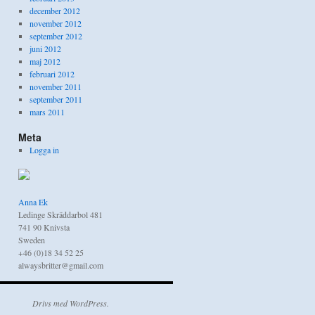
december 2012
november 2012
september 2012
juni 2012
maj 2012
februari 2012
november 2011
september 2011
mars 2011
Meta
Logga in
Anna Ek
Ledinge Skräddarbol 481
741 90 Knivsta
Sweden
+46 (0)18 34 52 25
alwaysbritter@gmail.com
Drivs med WordPress.