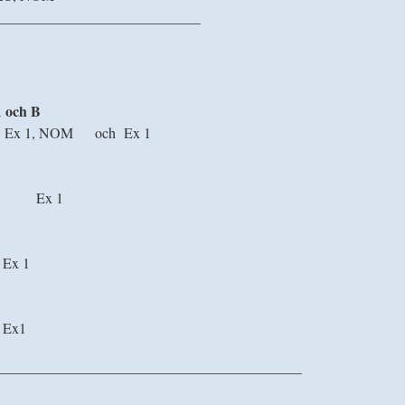
____________________________
A och B
 1, NOM och Ex 1
a Ex 1
 Ex 1
 Ex1
—————————————————————