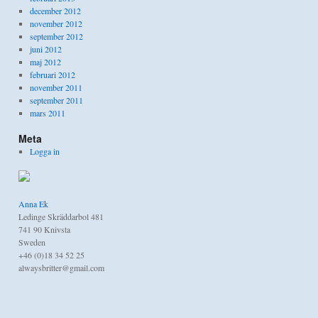
december 2012
november 2012
september 2012
juni 2012
maj 2012
februari 2012
november 2011
september 2011
mars 2011
Meta
Logga in
Anna Ek
Ledinge Skräddarbol 481
741 90 Knivsta
Sweden
+46 (0)18 34 52 25
alwaysbritter@gmail.com