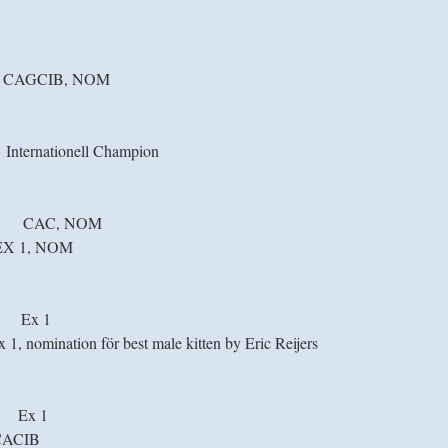
CAGCIB, NOM
rnationell Champion
CAC, NOM
EX 1, NOM
Ex 1
omination för best male kitten by Eric Reijers
Ex 1
CACIB