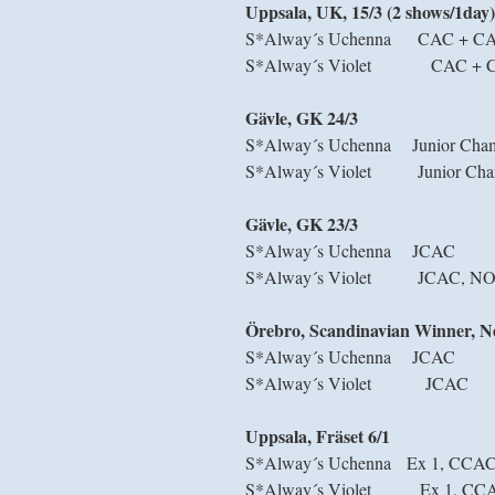
Uppsala, UK, 15/3 (2 shows/1day)
S*Alway´s Uchenna CAC + C
S*Alway´s Violet CAC + 
Gävle, GK 24/3
S*Alway´s Uchenna Junior Cha
S*Alway´s Violet Junior Ch
Gävle, GK 23/3
S*Alway´s Uchenna JCAC
S*Alway´s Violet JCAC, 
Örebro, Scandinavian Winner, N
S*Alway´s Uchenna JCAC
S*Alway´s Violet JCAC
Uppsala, Fräset 6/1
S*Alway´s Uchenna Ex 1, CCA
S*Alway´s Violet Ex 1, CC