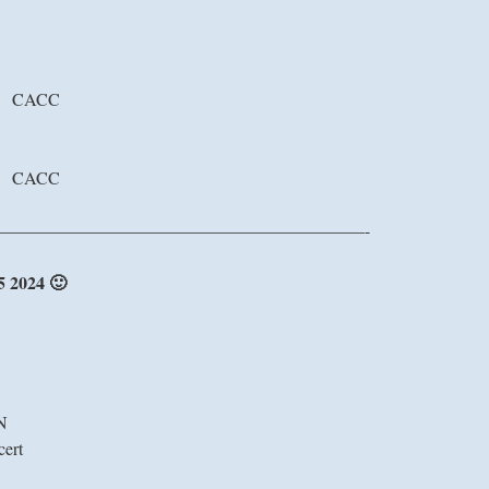
he CACC
he CACC
—————————————————————-
5 2024 🙂
N
ert