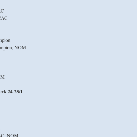
AC
CAC
mpion
ampion, NOM
NOM
erk 24-25/1
C
AC, NOM