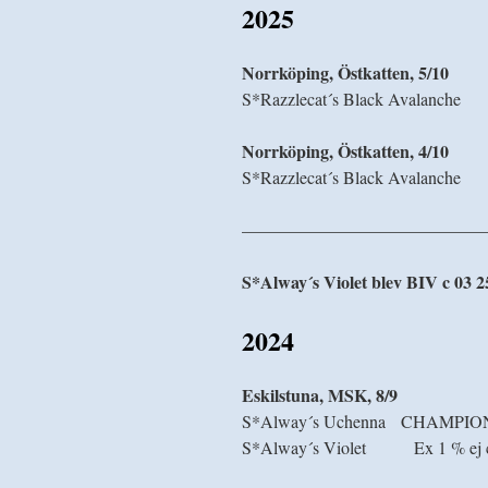
2025
Norrköping, Östkatten, 5/10
S*Razzlecat´s Black Avalanc
Norrköping, Östkatten, 4/10
S*Razzlecat´s Black Avalanc
——————————————
S*Alway´s Violet blev BIV c 03 2
2024
Eskilstuna, MSK, 8/9
S*Alway´s Uchenna CHAMPIO
S*Alway´s Violet Ex 1 % ej c