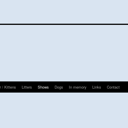
 / Kittens
Litters
Shows
Dogs
In memory
Links
Contact