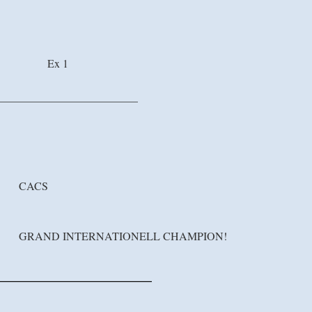
ly Ex 1
_________________________
ard CACS
lard GRAND INTERNATIONELL CHAMPION!
___________________