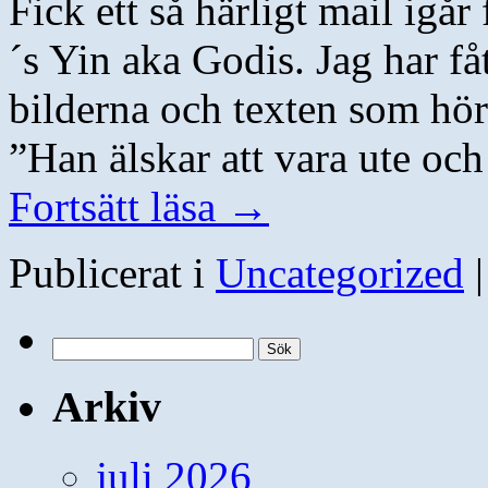
Fick ett så härligt mail igå
´s Yin aka Godis. Jag har fåt
bilderna och texten som hör 
”Han älskar att vara ute o
Fortsätt läsa
→
Publicerat i
Uncategorized
|
Sök
efter:
Arkiv
juli 2026