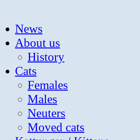
Hoppa
News
till
innehåll
About us
History
Cats
Females
Males
Neuters
Moved cats