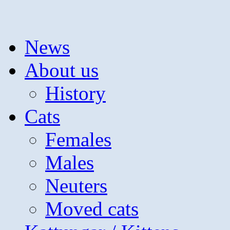
Hoppa
News
till
innehåll
About us
History
Cats
Females
Males
Neuters
Moved cats