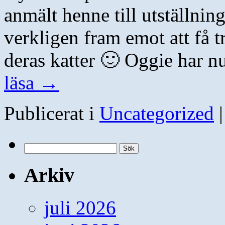
anmält henne till utställnin
verkligen fram emot att få tr
deras katter 🙂 Oggie har n
läsa
→
Publicerat i
Uncategorized
|
Sök
efter:
Arkiv
juli 2026