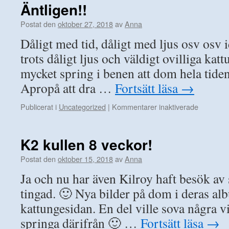
Äntligen!!
Postat den
oktober 27, 2018
av
Anna
Dåligt med tid, dåligt med ljus osv osv i
trots dåligt ljus och väldigt ovilliga kat
mycket spring i benen att dom hela tiden 
Apropå att dra …
Fortsätt läsa
→
för
Publicerat i
Uncategorized
|
Kommentarer inaktiverade
Äntligen!!
K2 kullen 8 veckor!
Postat den
oktober 15, 2018
av
Anna
Ja och nu har även Kilroy haft besök av 
tingad. 🙂 Nya bilder på dom i deras alb
kattungesidan. En del ville sova några vi
springa därifrån 🙂 …
Fortsätt läsa
→