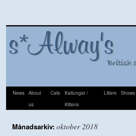
Hoppa
News
About
Cats
Kattungar /
Litters
Shows
till
us
Kittens
innehåll
oktober 2018
Månadsarkiv: