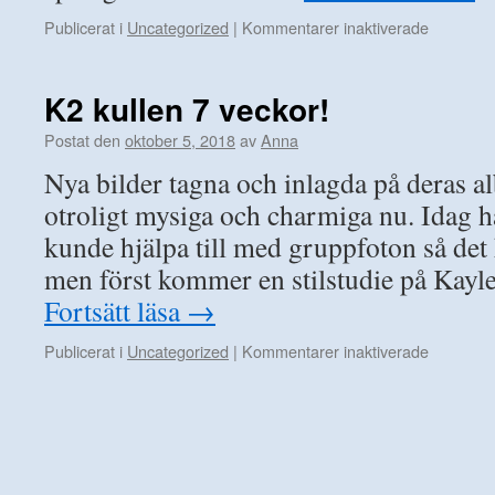
för
Publicerat i
Uncategorized
|
Kommentarer inaktiverade
K2
kullen
8
K2 kullen 7 veckor!
veckor!
Postat den
oktober 5, 2018
av
Anna
Nya bilder tagna och inlagda på deras 
otroligt mysiga och charmiga nu. Idag 
kunde hjälpa till med gruppfoton så de
men först kommer en stilstudie på Kay
Fortsätt läsa
→
för
Publicerat i
Uncategorized
|
Kommentarer inaktiverade
K2
kullen
7
veckor!