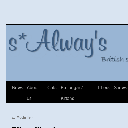
Hoppa
News
About
Cats
Kattungar /
Litters
Shows
till
us
Kittens
innehåll
←
E2-kullen…..